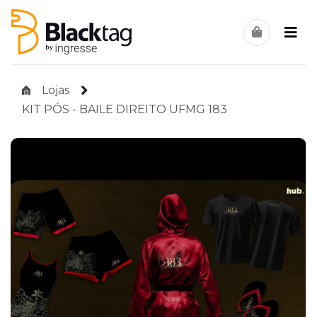
Lojas
KIT PÓS - BAILE DIREITO UFMG 183