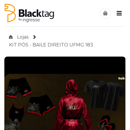
Lojas
KIT PÓS - BAILE DIREITO UFMG 183